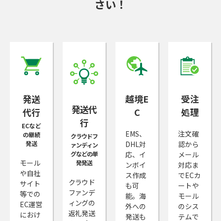
さい！
発送
越境E
受注
発送代
代行
C
処理
行
ECなど
EMS、
注文確
の継続
クラウドフ
発送
DHL対
認から
ァンディン
グなどの単
応、イ
メール
モール
発発送
ンボイ
対応ま
や自社
ス作成
でECカ
クラウド
サイト
も可
ートや
ファンデ
等での
能。海
モール
ィングの
EC運営
外への
のシス
返礼発送
におけ
発送も
テムで