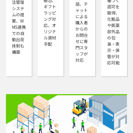
梱包、
基づく
注管理
話、チ
ギフト
認可を
システ
ャット
ラッピ
取得、
ムの提
による
ング対
化粧品
案、W
購入者
応、オ
や医薬
MS連携
からの
リジナ
部外品
での自
お問合
ル資材
の包
動出荷
せに専
手配
装・表
体制も
門スタ
示・保
構築
ッフが
管が対
対応
応可能