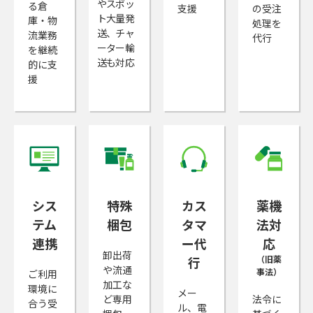
やスポッ
る倉
支援
の受注
ト大量発
庫・物
処理を
送、チャ
流業務
代行
ーター輸
を継続
送も対応
的に支
援
シス
特殊
カス
薬機
テム
梱包
タマ
法対
連携
ー代
応
卸出荷
行
（旧薬
や流通
事法）
ご利用
加工な
環境に
メー
ど専用
法令に
合う受
ル、電